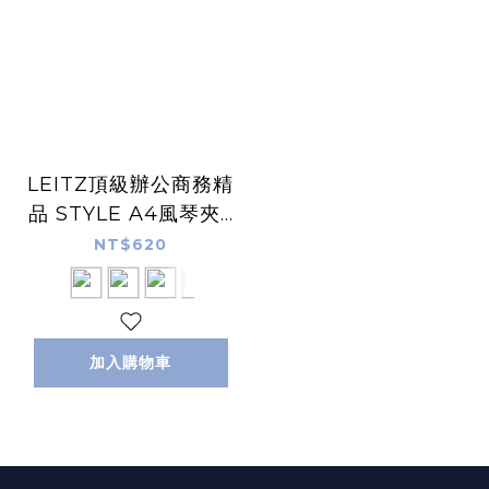
LEITZ頂級辦公商務精
品 STYLE A4風琴夾6
層 LZ3957
NT$620
加入購物車