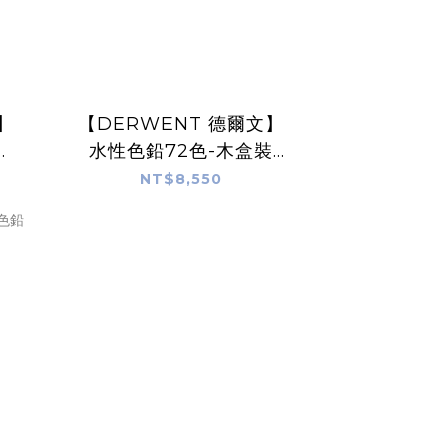
】
【DERWENT 德爾文】
水性色鉛72色-木盒裝
DW32891
NT$8,550