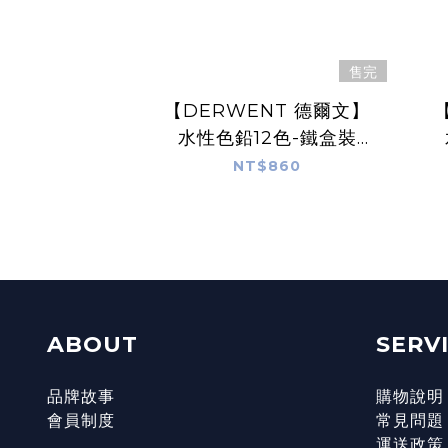
售完
【DERWENT 德爾文】
水性色鉛12色-鐵盒裝
DW32881
NT$860
ABOUT
SERV
品牌故事
購物說明
會員制度
常見問題
運送政策