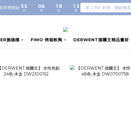
:
:
:
5
5
0
6
1
8
1
1
名即將開始
加 LINE 好友，開始報名
日
時
分
秒
4
4
5
0
7
0
0
3
3
4
6
2
2
3
5
1
1
2
4
0
0
1
3
LER施德樓
FIMO 烤箱軟陶
DERWENT德爾文精品畫材
0
2
1
0