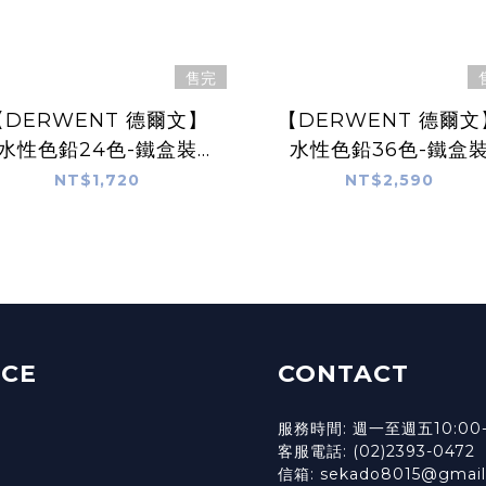
售完
【DERWENT 德爾文】
【DERWENT 德爾文
水性色鉛24色-鐵盒裝
水性色鉛36色-鐵盒
DW32883
DW32885
NT$1,720
NT$2,590
ICE
CONTACT
服務時間: 週一至週五10:00-
客服電話: (02)2393-0472
信箱: sekado8015@gmai