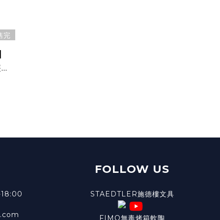
售完
】
裝
FOLLOW US
18:00
STAEDTLER施德樓文具
l.com
FIMO無毒烤箱軟陶