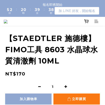
6
3
3
1
4
4
9
報名即將開始
:
:
:
5
2
2
0
3
9
3
8
加 LINE 好友，開始報名
日
時
分
秒
4
1
1
2
8
2
7
3
0
0
1
7
1
6
2
0
6
0
5
1
5
4
0
4
3
【STAEDTLER 施德樓】
3
2
2
1
FIMO工具 8603 水晶球水
1
0
0
質清澈劑 10ML
NT$170
加入購物車
立即購買