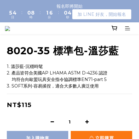
6
5
1
9
2
7
1
4
報名即將開始
:
:
:
5
4
0
8
1
6
0
3
加 LINE 好友，開始報名
日
時
分
秒
4
3
7
0
5
2
3
2
6
4
1
2
1
5
3
0
1
0
4
2
0
3
1
8020-35 標準包-溫莎藍
2
0
1
1. 溫莎藍-沉穩時髦
0
2. 產品皆符合美國AP LHAMA ASTM D-4236 認證
    均符合向歐盟玩具安全指令協調標準EN71-part 5
3. SOFT系列-容易揉捏，適合大多數人廣泛使用
NT$115
加入購物車
立即購買