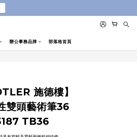
辦公事務品牌
部落格首頁
DTLER 施德樓】
性雙頭藝術筆36
187 TB36
同時具有窄幅及寬幅兩種粗細線條