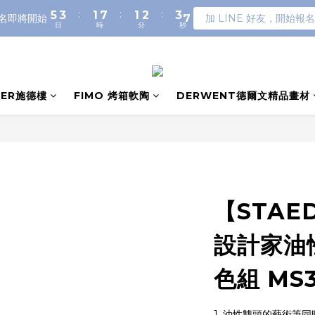
:
:
:
5
3
1
7
1
2
3
6
名即將開始
加 LINE 好友，開始報名
日
時
分
秒
4
2
0
6
0
1
2
5
3
1
5
0
1
4
2
0
4
0
3
1
3
2
0
2
1
LER施德樓
FIMO 烤箱軟陶
DERWENT德爾文精品畫材
1
0
0
【STAE
設計家油
色組 MS3
1. 油性雙頭的藝術筆