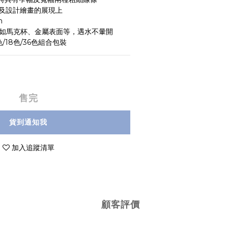
寫及設計繪畫的展現上
m
，如馬克杯、金屬表面等，遇水不暈開
色/18色/36色組合包裝
售完
貨到通知我
加入追蹤清單
顧客評價