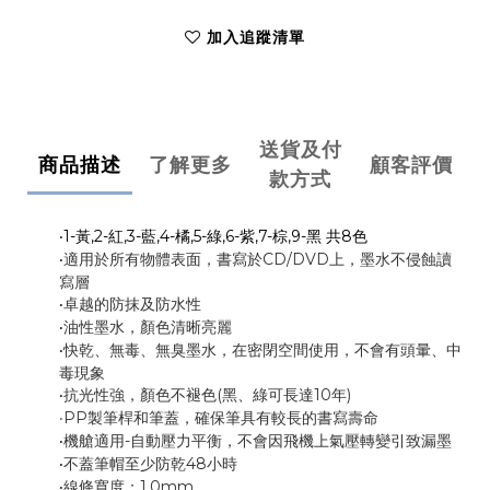
加入追蹤清單
送貨及付
商品描述
了解更多
顧客評價
款方式
1-
黃
,2-
紅
,3-
藍
,4-
橘
,5-
綠
,6-
紫
,7-
棕
,9-
黑 共
8
色
‧
適用於所有物體表面，書寫於
CD/DVD
上，墨水不侵蝕讀
‧
寫層
卓越的防抹及防水性
‧
油性墨水，顏色清晰亮麗
‧
快乾、無毒、無臭墨水，在密閉空間使用，不會有頭暈、中
‧
毒現象
抗光性強，顏色不褪色
(
黑、綠可長達
10
年
)
‧
PP
製筆桿和筆蓋，確保筆具有較長的書寫壽命
‧
機艙適用
-
自動壓力平衡，不會因飛機上氣壓轉變引致漏墨
‧
不蓋筆帽至少防乾
48
小時
‧
線條寬度：
1.0mm
‧