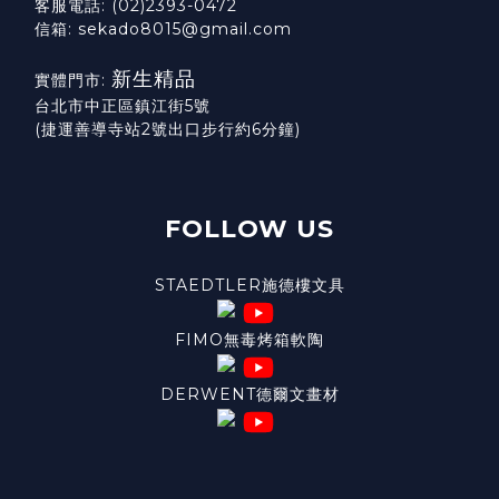
客服電話: (02)2393-0472
信箱: sekado8015@gmail.com
新生精品
實體門市:
台北市中正區鎮江街5號
(捷運善導寺站2號出口步行約6分鐘)
FOLLOW US
STAEDTLER施德樓文具
FIMO無毒烤箱軟陶
DERWENT德爾文畫材