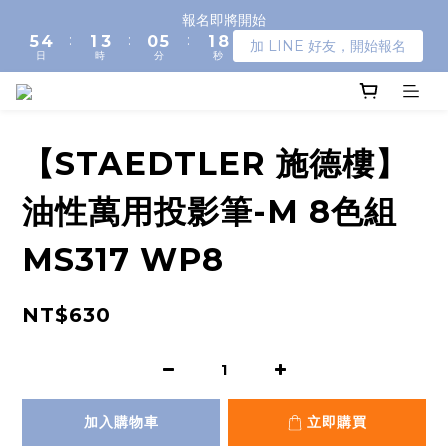
6
5
2
4
1
6
2
報名即將開始
8
:
:
:
5
4
1
3
0
5
1
7
加 LINE 好友，開始報名
日
時
分
秒
4
3
0
2
4
0
6
3
2
1
3
5
2
1
0
2
4
1
0
1
3
0
0
2
【STAEDTLER 施德樓】
1
0
油性萬用投影筆-M 8色組
MS317 WP8
NT$630
加入購物車
立即購買