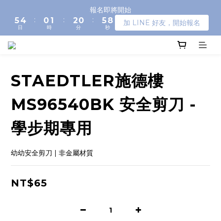
6
5
1
2
3
1
6
9
報名即將開始
:
:
:
5
4
0
1
2
0
5
8
加 LINE 好友，開始報名
日
時
分
秒
4
3
0
1
4
7
3
2
0
3
6
2
1
2
5
1
0
1
4
0
0
3
STAEDTLER施德樓
2
1
MS96540BK 安全剪刀 -
0
學步期專用
幼幼安全剪刀 | 非金屬材質
NT$65