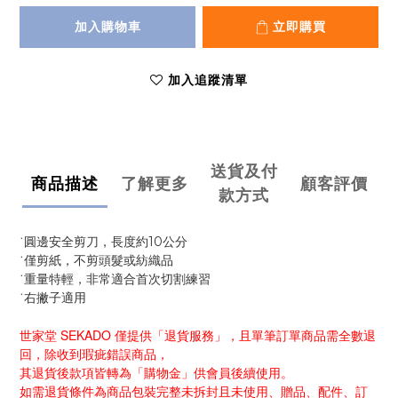
加入購物車
立即購買
加入追蹤清單
送貨及付
商品描述
了解更多
顧客評價
款方式
10
˙圓邊安全剪刀，長度約
公分
˙僅剪紙，不剪頭髮或紡織品
˙重量特輕，非常適合首次切割練習
˙右撇子適用
世家堂 SEKADO 僅提供「退貨服務」，且單筆訂單商品需全數退
回，除收到瑕疵錯誤商品，
其退貨後款項皆轉為「購物金」供會員後續使用。
如需退貨條件為商品包裝完整未拆封且未使用、贈品、配件、訂