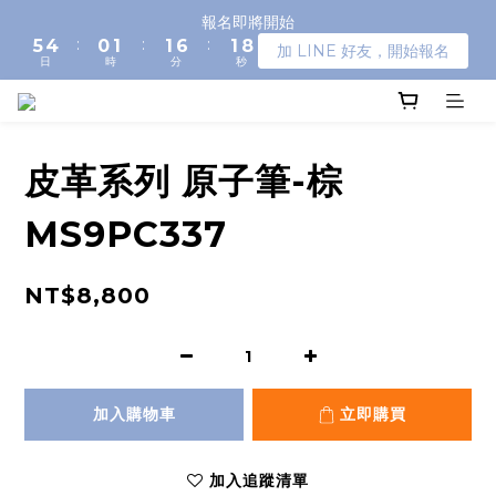
6
5
1
2
2
7
2
9
報名即將開始
:
:
:
5
4
0
1
1
6
1
8
加 LINE 好友，開始報名
日
時
分
秒
4
3
0
0
5
0
7
3
2
4
6
2
1
3
5
1
0
2
4
0
1
3
皮革系列 原子筆-棕
0
2
1
MS9PC337
0
NT$8,800
加入購物車
立即購買
加入追蹤清單