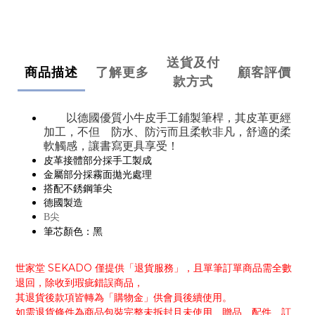
送貨及付
商品描述
了解更多
顧客評價
款方式
以德國優質小牛皮手工鋪製筆桿，其皮革更經
加工，不但 防水、防污而且柔軟非凡，舒適的柔
軟觸感，讓書寫更具享受！
皮革接體部分採手工製成
金屬部分採霧面拋光處理
搭配不銹鋼筆尖
德國製造
B尖
筆芯顏色：黑
世家堂 SEKADO 僅提供「退貨服務」，且單筆訂單商品需全數
退回，除收到瑕疵錯誤商品，
其退貨後款項皆轉為「購物金」供會員後續使用。
如需退貨條件為商品包裝完整未拆封且未使用、贈品、配件、訂