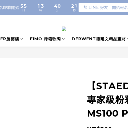
:
:
:
5
5
1
3
4
0
2
0
名即將開始
加 LINE 好友，開始報名
日
時
分
秒
4
4
0
2
3
1
3
3
1
2
0
2
2
0
1
1
1
0
0
0
LER施德樓
FIMO 烤箱軟陶
DERWENT德爾文精品畫材
【STAE
專家級粉
MS100 