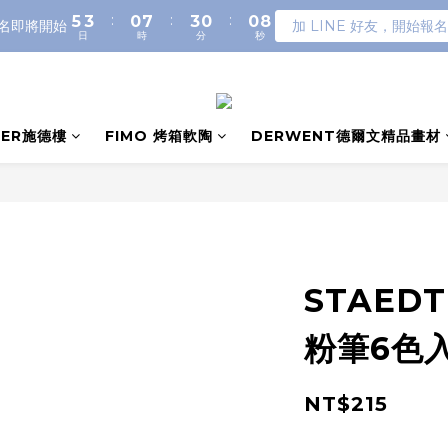
:
:
:
5
3
0
7
3
0
0
8
名即將開始
加 LINE 好友，開始報名
日
時
分
秒
4
2
6
2
7
3
1
5
1
6
2
0
4
0
5
1
3
4
0
2
3
LER施德樓
FIMO 烤箱軟陶
DERWENT德爾文精品畫材
1
2
0
1
0
STAED
粉筆6色入 
NT$215