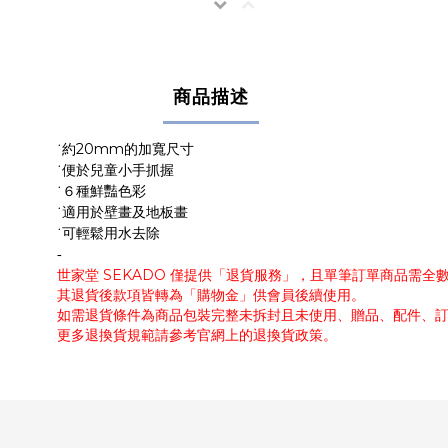
商品描述
20mm
˙約
的加寬尺寸
˙便於兒童小手抓握
˙６種鮮豔色彩
˙適用於壁畫及地板畫
˙可輕鬆用水去除
-
世家堂 SEKADO 僅提供「退貨服務」，且單筆訂單商品需
其退貨後款項皆轉為「購物金」供會員後續使用。
如需退貨條件為商品包裝完整未拆封且未使用、贈品、配件、
更多退換貨規範請參考官網上的退換貨政策。